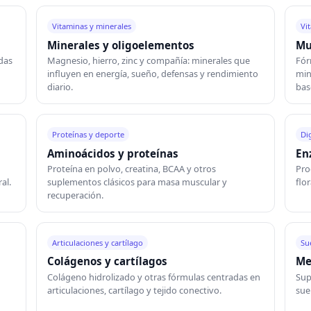
Vitaminas y minerales
Vi
Minerales y oligoelementos
Mu
adas
Magnesio, hierro, zinc y compañía: minerales que
Fór
influyen en energía, sueño, defensas y rendimiento
min
diario.
base
Proteínas y deporte
Di
Aminoácidos y proteínas
En
Proteína en polvo, creatina, BCAA y otros
Pro
al.
suplementos clásicos para masa muscular y
flor
recuperación.
Articulaciones y cartílago
Su
Colágenos y cartílagos
Me
Colágeno hidrolizado y otras fórmulas centradas en
Sup
articulaciones, cartílago y tejido conectivo.
sue