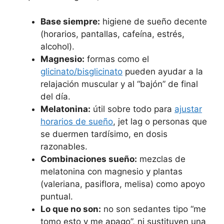
Base siempre:
higiene de sueño decente
(horarios, pantallas, cafeína, estrés,
alcohol).
Magnesio:
formas como el
glicinato/bisglicinato
pueden ayudar a la
relajación muscular y al “bajón” de final
del día.
Melatonina:
útil sobre todo para
ajustar
horarios de sueño
, jet lag o personas que
se duermen tardísimo, en dosis
razonables.
Combinaciones sueño:
mezclas de
melatonina con magnesio y plantas
(valeriana, pasiflora, melisa) como apoyo
puntual.
Lo que no son:
no son sedantes tipo “me
tomo esto y me apago”, ni sustituyen una