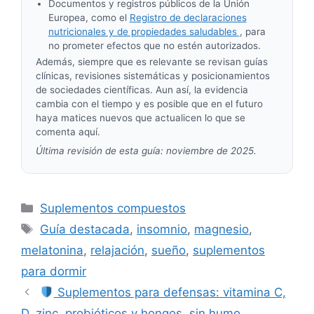
Documentos y registros públicos de la Unión
Europea, como el
Registro de declaraciones
nutricionales y de propiedades saludables
, para
no prometer efectos que no estén autorizados.
Además, siempre que es relevante se revisan guías
clínicas, revisiones sistemáticas y posicionamientos
de sociedades científicas. Aun así, la evidencia
cambia con el tiempo y es posible que en el futuro
haya matices nuevos que actualicen lo que se
comenta aquí.
Última revisión de esta guía:
noviembre de 2025.
Categorías
Suplementos compuestos
Etiquetas
Guía destacada
,
insomnio
,
magnesio
,
melatonina
,
relajación
,
sueño
,
suplementos
para dormir
Suplementos para defensas: vitamina C,
D, zinc, probióticos y hongos, sin humo