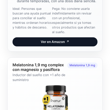
durante temporadas, con una dosis diaria sencilla.
Ideal: Personas que
Pega: No conviene usarla
buscan una ayuda puntual
indefinidamente sin revisar
para conciliar el sueño
con un profesional,
mientras ordenan horarios
especialmente si ya tomas
y hábitos de descanso.
otros productos que afectan
al sueño.
Ver en Amazon
↗
Melatonina 1,9 mg complex
Melatonina 1,9 mg
con magnesio y pasiflora
Inductor del sueño con +1 año de
suministro