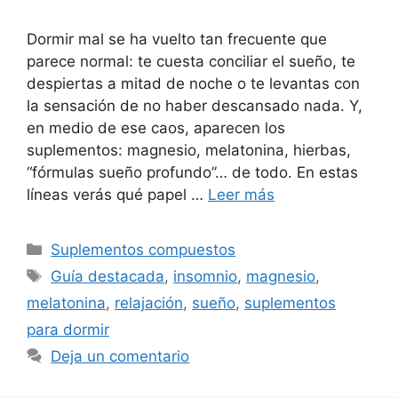
Dormir mal se ha vuelto tan frecuente que
parece normal: te cuesta conciliar el sueño, te
despiertas a mitad de noche o te levantas con
la sensación de no haber descansado nada. Y,
en medio de ese caos, aparecen los
suplementos: magnesio, melatonina, hierbas,
“fórmulas sueño profundo”… de todo. En estas
líneas verás qué papel …
Leer más
Categorías
Suplementos compuestos
Etiquetas
Guía destacada
,
insomnio
,
magnesio
,
melatonina
,
relajación
,
sueño
,
suplementos
para dormir
Deja un comentario