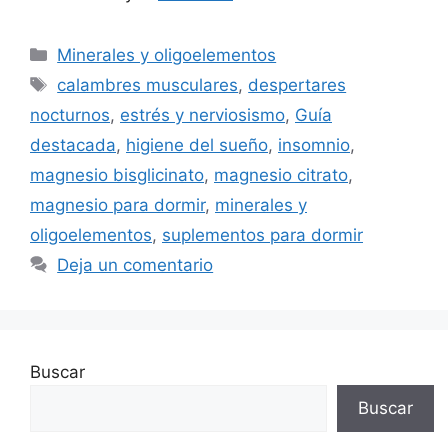
Categorías
Minerales y oligoelementos
Etiquetas
calambres musculares
,
despertares
nocturnos
,
estrés y nerviosismo
,
Guía
destacada
,
higiene del sueño
,
insomnio
,
magnesio bisglicinato
,
magnesio citrato
,
magnesio para dormir
,
minerales y
oligoelementos
,
suplementos para dormir
Deja un comentario
Buscar
Buscar