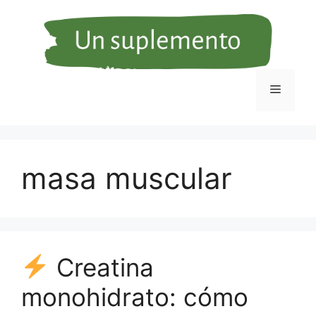
Saltar
al
contenido
Menú
masa muscular
Creatina
monohidrato: cómo