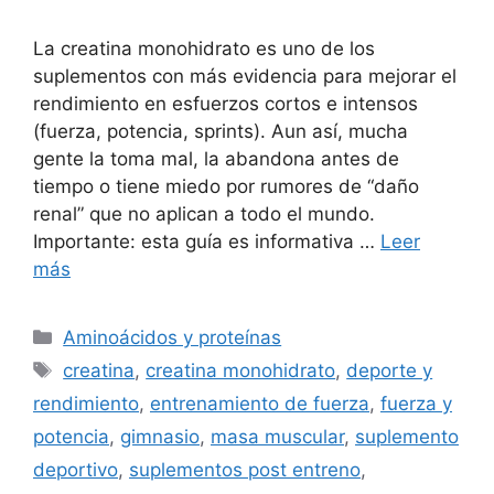
La creatina monohidrato es uno de los
suplementos con más evidencia para mejorar el
rendimiento en esfuerzos cortos e intensos
(fuerza, potencia, sprints). Aun así, mucha
gente la toma mal, la abandona antes de
tiempo o tiene miedo por rumores de “daño
renal” que no aplican a todo el mundo.
Importante: esta guía es informativa …
Leer
más
Categorías
Aminoácidos y proteínas
Etiquetas
creatina
,
creatina monohidrato
,
deporte y
rendimiento
,
entrenamiento de fuerza
,
fuerza y
potencia
,
gimnasio
,
masa muscular
,
suplemento
deportivo
,
suplementos post entreno
,